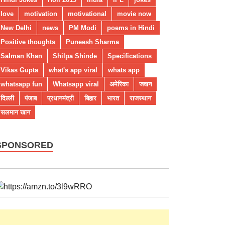
love
motivation
motivational
movie now
New Delhi
news
PM Modi
poems in Hindi
Positive thoughts
Puneesh Sharma
Salman Khan
Shilpa Shinde
Specifications
Vikas Gupta
what's app viral
whats app
whatsapp fun
Whatsapp viral
अमेरिका
जवान
दिल्ली
पंजाब
प्रधानमंत्री
बिहार
भारत
राजस्थान
सलमान खान
SPONSORED