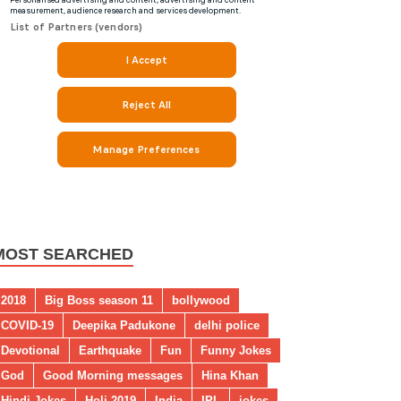
MOST SEARCHED
2018
Big Boss season 11
bollywood
COVID-19
Deepika Padukone
delhi police
Devotional
Earthquake
Fun
Funny Jokes
God
Good Morning messages
Hina Khan
Hindi Jokes
Holi 2019
India
IPL
jokes