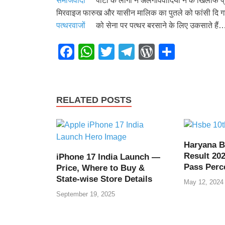
समाजवादी
पार्टी के लोगों ने अलगाववादियों ने के खिलाफ 
मिरवाइज फारुख और यासीन मालिक का पुतले को फांसी दि गई। 
पत्थरवाजों
को सेना पर पत्थर बरसाने के लिए उकसाते है
F
W
T
T
W
S
a
h
wi
el
or
h
c
at
tt
e
d
ar
e
s
er
gr
Pr
e
RELATED POSTS
b
A
a
e
o
p
m
ss
o
p
Haryana B
Result 202
iPhone 17 India Launch —
k
Pass Perc
Price, Where to Buy &
State-wise Store Details
May 12, 2024
September 19, 2025