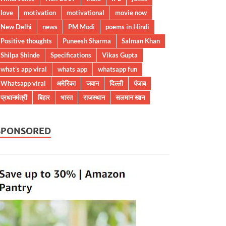
love
motivation
motivational
movie now
New Delhi
news
PM Modi
poems in Hindi
Positive thoughts
Puneesh Sharma
Salman Khan
Shilpa Shinde
Specifications
Vikas Gupta
what's app viral
whats app
whatsapp fun
Whatsapp viral
अमेरिका
जवान
दिल्ली
पंजाब
प्रधानमंत्री
बिहार
भारत
राजस्थान
सलमान खान
SPONSORED