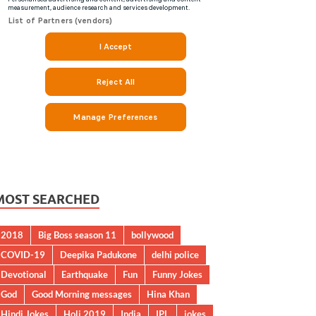
MOST SEARCHED
2018
Big Boss season 11
bollywood
COVID-19
Deepika Padukone
delhi police
Devotional
Earthquake
Fun
Funny Jokes
God
Good Morning messages
Hina Khan
Hindi Jokes
Holi 2019
India
IPL
jokes