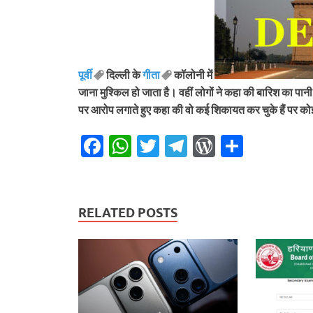
पूर्वी
दिल्ली के
गीता
कॉलोनी में
जाना मुश्किल हो जाता है। वहीं लोगों ने कहा की बारिश का पान
पर आरोप लगाते हुए कहा की वो कई शिकायत कर चुके हैं पर क
F
W
T
T
W
S
ac
h
w
el
or
h
e
at
itt
e
d
ar
b
s
er
gr
P
e
RELATED POSTS
o
A
a
re
o
p
m
ss
k
p