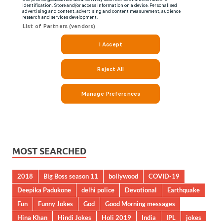
MOST SEARCHED
2018
Big Boss season 11
bollywood
COVID-19
Deepika Padukone
delhi police
Devotional
Earthquake
Fun
Funny Jokes
God
Good Morning messages
Hina Khan
Hindi Jokes
Holi 2019
India
IPL
jokes