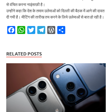
से वंचित करना नाइंसाफ़ी है।
उन्होंने कहा कि देश के तमाम उलेमाओं को दिल्ली की बैठक में आने की दावत
दी गयी है। मीटिंग की तारीख तय करने के लिये उलेमाओं से बात हो रही है।
F
W
T
T
W
S
ac
h
w
el
or
h
e
at
itt
e
d
ar
b
s
er
gr
P
e
RELATED POSTS
o
A
a
re
o
p
m
ss
k
p