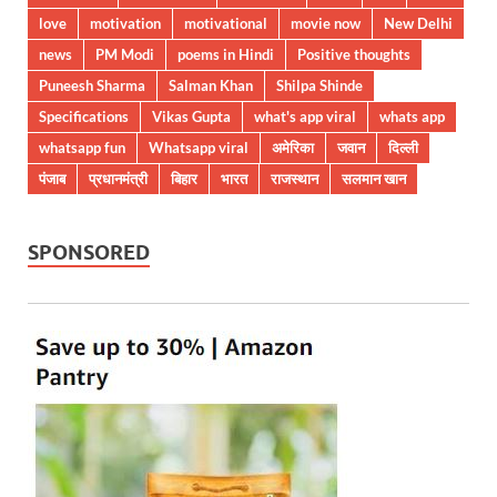
love
motivation
motivational
movie now
New Delhi
news
PM Modi
poems in Hindi
Positive thoughts
Puneesh Sharma
Salman Khan
Shilpa Shinde
Specifications
Vikas Gupta
what's app viral
whats app
whatsapp fun
Whatsapp viral
अमेरिका
जवान
दिल्ली
पंजाब
प्रधानमंत्री
बिहार
भारत
राजस्थान
सलमान खान
SPONSORED