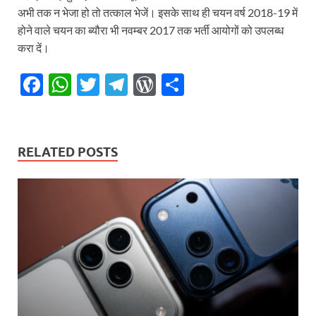
अभी तक न भेजा हो तो तत्काल भेजें। इसके साथ ही चयन वर्ष 2018-19 में
होने वाले चयन का ब्यौरा भी नवम्बर 2017 तक भर्ती आयोगों को उपलब्ध
करा दें।
F
W
T
T
W
S
ac
h
w
el
or
h
e
at
itt
e
d
ar
b
s
er
gr
P
e
RELATED POSTS
o
A
a
re
o
p
m
ss
k
p