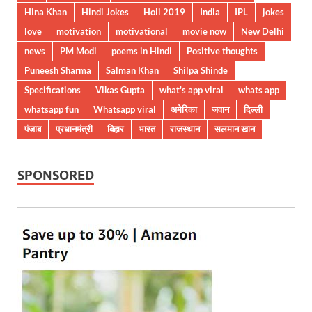
Hina Khan
Hindi Jokes
Holi 2019
India
IPL
jokes
love
motivation
motivational
movie now
New Delhi
news
PM Modi
poems in Hindi
Positive thoughts
Puneesh Sharma
Salman Khan
Shilpa Shinde
Specifications
Vikas Gupta
what's app viral
whats app
whatsapp fun
Whatsapp viral
अमेरिका
जवान
दिल्ली
पंजाब
प्रधानमंत्री
बिहार
भारत
राजस्थान
सलमान खान
SPONSORED