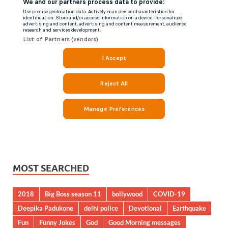
MOST SEARCHED
2018
Big Boss season 11
bollywood
COVID-19
Deepika Padukone
delhi police
Devotional
Earthquake
Fun
Funny Jokes
God
Good Morning messages