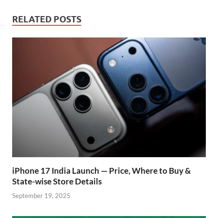
e
at
itt
e
d
ar
b
s
er
gr
P
e
RELATED POSTS
o
A
a
re
o
p
m
ss
k
p
iPhone 17 India Launch — Price, Where to Buy &
State-wise Store Details
September 19, 2025