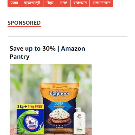
पंजाब
प्रधानमंत्री
बिहार
भारत
राजस्थान
सलमान खान
SPONSORED