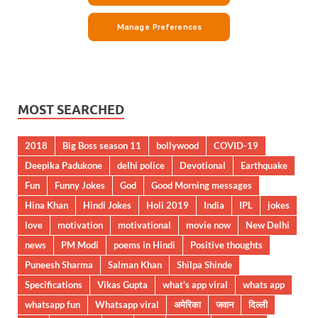
MOST SEARCHED
2018
Big Boss season 11
bollywood
COVID-19
Deepika Padukone
delhi police
Devotional
Earthquake
Fun
Funny Jokes
God
Good Morning messages
Hina Khan
Hindi Jokes
Holi 2019
India
IPL
jokes
love
motivation
motivational
movie now
New Delhi
news
PM Modi
poems in Hindi
Positive thoughts
Puneesh Sharma
Salman Khan
Shilpa Shinde
Specifications
Vikas Gupta
what's app viral
whats app
whatsapp fun
Whatsapp viral
अमेरिका
जवान
दिल्ली