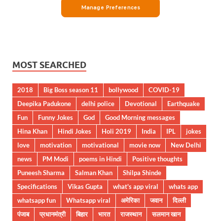
MOST SEARCHED
2018
Big Boss season 11
bollywood
COVID-19
Deepika Padukone
delhi police
Devotional
Earthquake
Fun
Funny Jokes
God
Good Morning messages
Hina Khan
Hindi Jokes
Holi 2019
India
IPL
jokes
love
motivation
motivational
movie now
New Delhi
news
PM Modi
poems in Hindi
Positive thoughts
Puneesh Sharma
Salman Khan
Shilpa Shinde
Specifications
Vikas Gupta
what's app viral
whats app
whatsapp fun
Whatsapp viral
अमेरिका
जवान
दिल्ली
पंजाब
प्रधानमंत्री
बिहार
भारत
राजस्थान
सलमान खान