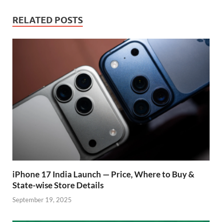
e
at
itt
e
d
ar
b
s
er
gr
P
e
RELATED POSTS
o
A
a
re
o
p
m
ss
k
p
iPhone 17 India Launch — Price, Where to Buy &
State-wise Store Details
September 19, 2025