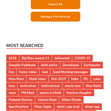
MOST SEARCHED
2018
Big Boss season 11
bollywood
COVID-19
Deepika Padukone
delhi police
Devotional
Earthquake
Fun
Funny Jokes
God
Good Morning messages
Hina Khan
Hindi Jokes
Holi 2019
India
IPL
jokes
love
motivation
motivational
movie now
New Delhi
news
PM Modi
poems in Hindi
Positive thoughts
Puneesh Sharma
Salman Khan
Shilpa Shinde
Specifications
Vikas Gupta
what's app viral
whats app