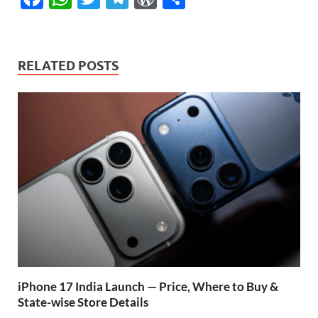
ac
h
w
el
or
h
e
at
itt
e
d
ar
b
s
er
gr
P
e
RELATED POSTS
o
A
a
re
o
p
m
ss
k
p
iPhone 17 India Launch — Price, Where to Buy &
State-wise Store Details