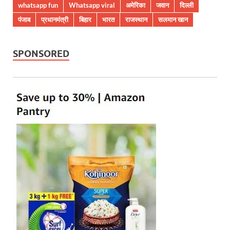
whatsapp fun
Whatsapp viral
अमेरिका
जवान
दिल्ली
पंजाब
प्रधानमंत्री
बिहार
भारत
राजस्थान
सलमान खान
SPONSORED