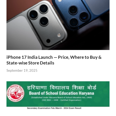
k
p
iPhone 17 India Launch — Price, Where to Buy &
State-wise Store Details
September 19, 2025