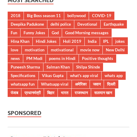
MOST SEARCHED
2018
Big Boss season 11
bollywood
COVID-19
Deepika Padukone
delhi police
Devotional
Earthquake
Fun
Funny Jokes
God
Good Morning messages
Hina Khan
Hindi Jokes
Holi 2019
India
IPL
jokes
love
motivation
motivational
movie now
New Delhi
news
PM Modi
poems in Hindi
Positive thoughts
Puneesh Sharma
Salman Khan
Shilpa Shinde
Specifications
Vikas Gupta
what's app viral
whats app
whatsapp fun
Whatsapp viral
अमेरिका
जवान
दिल्ली
पंजाब
प्रधानमंत्री
बिहार
भारत
राजस्थान
सलमान खान
SPONSORED