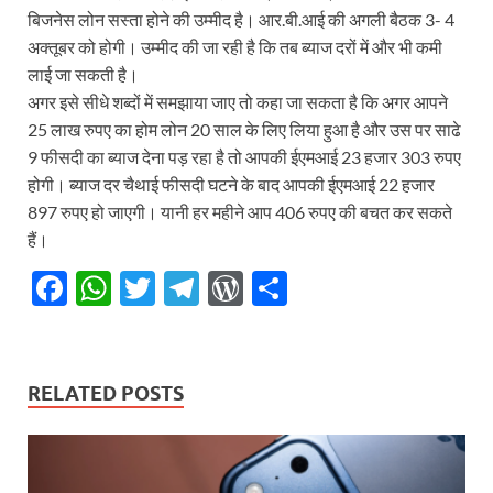
बिजनेस लोन सस्ता होने की उम्मीद है। आर.बी.आई की अगली बैठक 3- 4
अक्तूबर को होगी। उम्मीद की जा रही है कि तब ब्याज दरों में और भी कमी
लाई जा सकती है।
अगर इसे सीधे शब्दों में समझाया जाए तो कहा जा सकता है कि अगर आपने
25 लाख रुपए का होम लोन 20 साल के लिए लिया हुआ है और उस पर साढे
9 फीसदी का ब्याज देना पड़ रहा है तो आपकी ईएमआई 23 हजार 303 रुपए
होगी। ब्याज दर चैथाई फीसदी घटने के बाद आपकी ईएमआई 22 हजार
897 रुपए हो जाएगी। यानी हर महीने आप 406 रुपए की बचत कर सकते
हैं।
F
W
T
T
W
S
ac
h
w
el
or
h
e
at
itt
e
d
ar
b
s
er
gr
P
e
RELATED POSTS
o
A
a
re
o
p
m
ss