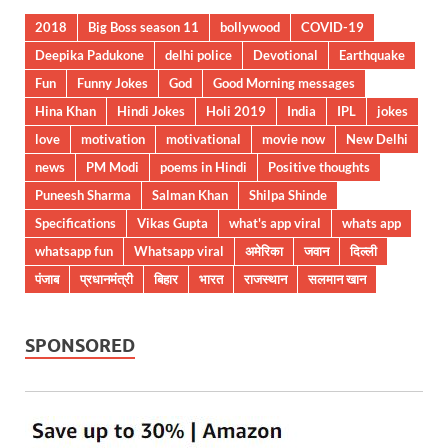
2018
Big Boss season 11
bollywood
COVID-19
Deepika Padukone
delhi police
Devotional
Earthquake
Fun
Funny Jokes
God
Good Morning messages
Hina Khan
Hindi Jokes
Holi 2019
India
IPL
jokes
love
motivation
motivational
movie now
New Delhi
news
PM Modi
poems in Hindi
Positive thoughts
Puneesh Sharma
Salman Khan
Shilpa Shinde
Specifications
Vikas Gupta
what's app viral
whats app
whatsapp fun
Whatsapp viral
अमेरिका
जवान
दिल्ली
पंजाब
प्रधानमंत्री
बिहार
भारत
राजस्थान
सलमान खान
SPONSORED