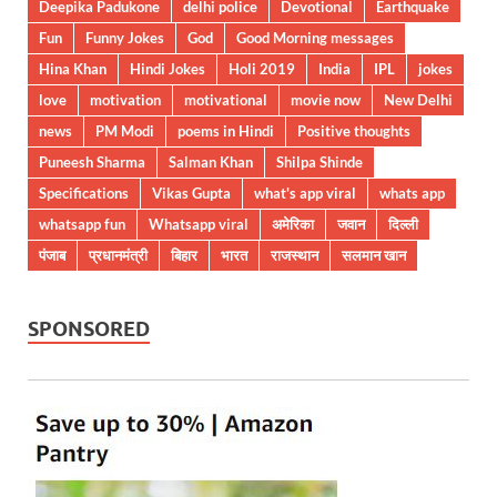
Deepika Padukone
delhi police
Devotional
Earthquake
Fun
Funny Jokes
God
Good Morning messages
Hina Khan
Hindi Jokes
Holi 2019
India
IPL
jokes
love
motivation
motivational
movie now
New Delhi
news
PM Modi
poems in Hindi
Positive thoughts
Puneesh Sharma
Salman Khan
Shilpa Shinde
Specifications
Vikas Gupta
what's app viral
whats app
whatsapp fun
Whatsapp viral
अमेरिका
जवान
दिल्ली
पंजाब
प्रधानमंत्री
बिहार
भारत
राजस्थान
सलमान खान
SPONSORED