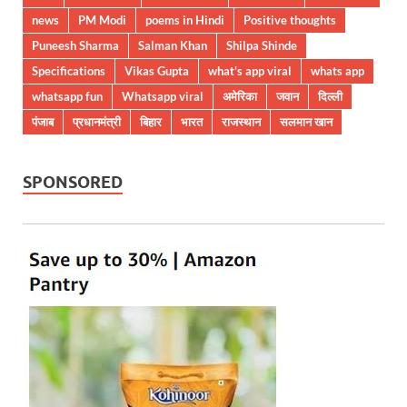
news
PM Modi
poems in Hindi
Positive thoughts
Puneesh Sharma
Salman Khan
Shilpa Shinde
Specifications
Vikas Gupta
what's app viral
whats app
whatsapp fun
Whatsapp viral
अमेरिका
जवान
दिल्ली
पंजाब
प्रधानमंत्री
बिहार
भारत
राजस्थान
सलमान खान
SPONSORED