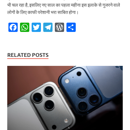
भी चल रहा है, इसलिए नए साल का पहला महीना इस इलाके से गुजरने वाले
लोगों के लिए काफी परेशानी भरा साबित होगा।
F
W
T
T
W
S
ac
h
w
el
or
h
e
at
itt
e
d
ar
b
s
er
gr
P
e
RELATED POSTS
o
A
a
re
o
p
m
ss
k
p