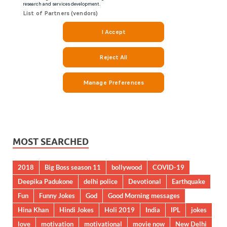
MOST SEARCHED
2018
Big Boss season 11
bollywood
COVID-19
Deepika Padukone
delhi police
Devotional
Earthquake
Fun
Funny Jokes
God
Good Morning messages
Hina Khan
Hindi Jokes
Holi 2019
India
IPL
jokes
love
motivation
motivational
movie now
New Delhi