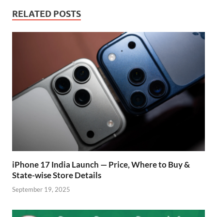
b
s
er
gr
P
e
RELATED POSTS
o
A
a
re
o
p
m
ss
k
p
iPhone 17 India Launch — Price, Where to Buy &
State-wise Store Details
September 19, 2025