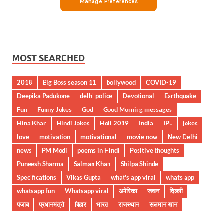
MOST SEARCHED
2018
Big Boss season 11
bollywood
COVID-19
Deepika Padukone
delhi police
Devotional
Earthquake
Fun
Funny Jokes
God
Good Morning messages
Hina Khan
Hindi Jokes
Holi 2019
India
IPL
jokes
love
motivation
motivational
movie now
New Delhi
news
PM Modi
poems in Hindi
Positive thoughts
Puneesh Sharma
Salman Khan
Shilpa Shinde
Specifications
Vikas Gupta
what's app viral
whats app
whatsapp fun
Whatsapp viral
अमेरिका
जवान
दिल्ली
पंजाब
प्रधानमंत्री
बिहार
भारत
राजस्थान
सलमान खान