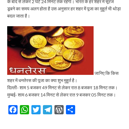
के बाद से लेकर 2 घंटे 24 मिनट तक रहेगा। भारत के हर शहर में सूरज
डूबने का समय अलग होता है उस अनुसार हर शहर में पूजा का मुहूर्त भी थोड़ा
बदल जाता है।
जानिए कि किस
शहर में धनतेरस की पूजा का क्या शुभ मुहूर्त है।
दिल्ली- शाम 5 बजकर 49 मिनट से लेकर रात 8 बजकर 18 मिनट तक।
मुम्बई- शाम 6 बजकर 14 मिनट से लेकर रात 9 बजकर 05 मिनट तक।
F
W
T
T
W
S
ac
h
w
el
or
h
e
at
itt
e
d
ar