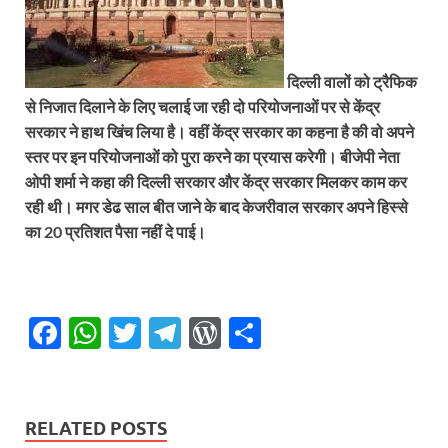
दिल्ली वालों को ट्रैफिक
से निजात दिलाने के लिए चलाई जा रही दो परियोजनाओं पर से केंद्र
सरकार ने हाथ खिंच लिया है। वहीं केंद्र सरकार का कहना है की वो अपने
स्तर पर इन परियोजनाओं को पुरा करने का प्रयास करेगी। बीजेपी नेता
ओपी शर्मा ने कहा की दिल्ली सरकार और केंद्र सरकार मिलकर काम कर
रही थी। मगर डेढ साल बीत जाने के बाद केजरीवाल सरकार अपने हिस्से
का 20 प्रतिशत पैसा नहीं दे पाई।
F
W
T
T
W
S
ac
h
w
el
or
h
e
at
itt
e
d
ar
b
s
er
gr
P
e
RELATED POSTS