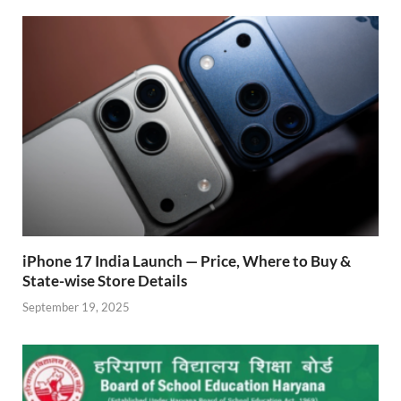
o
A
a
re
o
p
m
ss
k
p
iPhone 17 India Launch — Price, Where to Buy &
State-wise Store Details
September 19, 2025