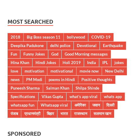
MOST SEARCHED
2018
Big Boss season 11
bollywood
COVID-19
Deepika Padukone
delhi police
Devotional
Earthquake
Fun
Funny Jokes
God
Good Morning messages
Hina Khan
Hindi Jokes
Holi 2019
India
IPL
jokes
love
motivation
motivational
movie now
New Delhi
news
PM Modi
poems in Hindi
Positive thoughts
Puneesh Sharma
Salman Khan
Shilpa Shinde
Specifications
Vikas Gupta
what's app viral
whats app
whatsapp fun
Whatsapp viral
अमेरिका
जवान
दिल्ली
पंजाब
प्रधानमंत्री
बिहार
भारत
राजस्थान
सलमान खान
SPONSORED