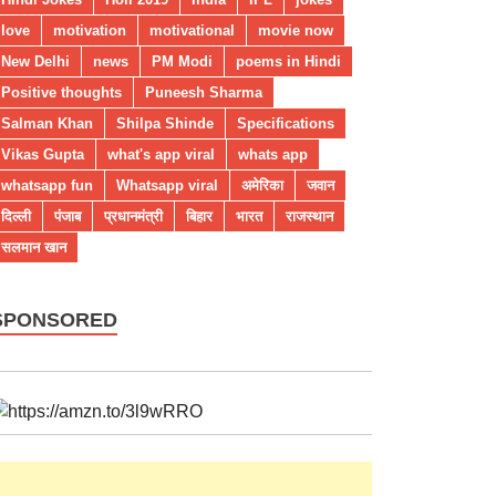
love
motivation
motivational
movie now
New Delhi
news
PM Modi
poems in Hindi
Positive thoughts
Puneesh Sharma
Salman Khan
Shilpa Shinde
Specifications
Vikas Gupta
what's app viral
whats app
whatsapp fun
Whatsapp viral
अमेरिका
जवान
दिल्ली
पंजाब
प्रधानमंत्री
बिहार
भारत
राजस्थान
सलमान खान
SPONSORED