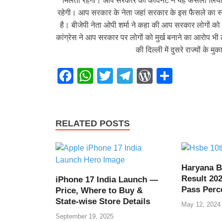
मिलती रहेगी। आप सरकार की कैविनेट ने यह फैसला लिया ह
रहेगी। आप सरकार के नेता जहां सरकार के इस फैसले का स्व
है। बीजेपी नेता ओपी शर्मा ने कहा की आप सरकार लोगों को
कांग्रेस ने आप सरकार पर लोगों को मुर्ख बनाने का आरोप भी
की दिल्ली में दुसरे राज्यों के
F
W
T
T
W
S
a
h
wi
el
or
h
c
at
tt
e
d
ar
e
s
er
gr
Pr
e
RELATED POSTS
b
A
a
e
o
p
m
ss
o
p
Haryana B
Result 202
iPhone 17 India Launch —
k
Pass Perc
Price, Where to Buy &
State-wise Store Details
May 12, 2024
September 19, 2025