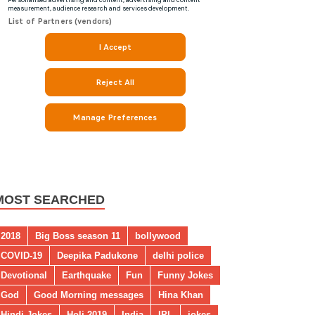
MOST SEARCHED
2018
Big Boss season 11
bollywood
COVID-19
Deepika Padukone
delhi police
Devotional
Earthquake
Fun
Funny Jokes
God
Good Morning messages
Hina Khan
Hindi Jokes
Holi 2019
India
IPL
jokes