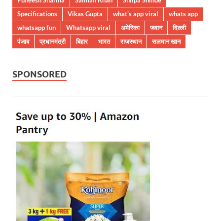
Specifications
Vikas Gupta
what's app viral
whats app
whatsapp fun
Whatsapp viral
अमेरिका
जवान
दिल्ली
पंजाब
प्रधानमंत्री
बिहार
भारत
राजस्थान
सलमान खान
SPONSORED