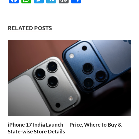
ac
h
w
el
or
h
e
at
itt
e
d
ar
b
s
er
gr
P
e
RELATED POSTS
o
A
a
re
o
p
m
ss
k
p
iPhone 17 India Launch — Price, Where to Buy &
State-wise Store Details