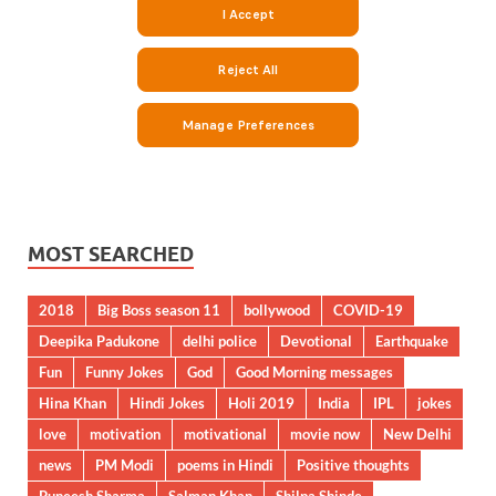
MOST SEARCHED
2018
Big Boss season 11
bollywood
COVID-19
Deepika Padukone
delhi police
Devotional
Earthquake
Fun
Funny Jokes
God
Good Morning messages
Hina Khan
Hindi Jokes
Holi 2019
India
IPL
jokes
love
motivation
motivational
movie now
New Delhi
news
PM Modi
poems in Hindi
Positive thoughts
Puneesh Sharma
Salman Khan
Shilpa Shinde