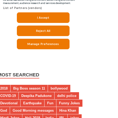
MOST SEARCHED
2018
Big Boss season 11
bollywood
COVID-19
Deepika Padukone
delhi police
Devotional
Earthquake
Fun
Funny Jokes
God
Good Morning messages
Hina Khan
Hindi Jokes
Holi 2019
India
IPL
jokes