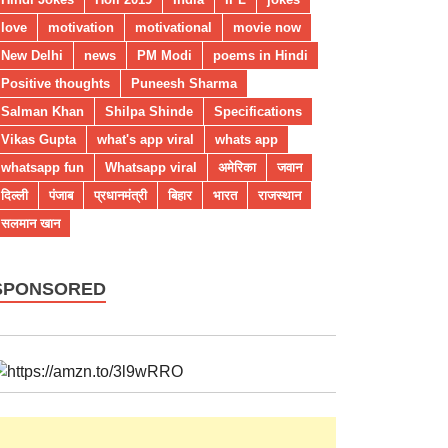
love
motivation
motivational
movie now
New Delhi
news
PM Modi
poems in Hindi
Positive thoughts
Puneesh Sharma
Salman Khan
Shilpa Shinde
Specifications
Vikas Gupta
what's app viral
whats app
whatsapp fun
Whatsapp viral
अमेरिका
जवान
दिल्ली
पंजाब
प्रधानमंत्री
बिहार
भारत
राजस्थान
सलमान खान
SPONSORED