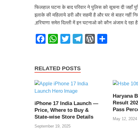
फिलहाल घटना के बाद परिवार ने पुलिस को सूचना दी जहाँ पुल
इलाके की महिलाये डरी और सहमी है और घर से बाहर नहीं न
,हरियाणा समेत दिल्ली में इन घटनाओ को कौन अंजाम दे रहा है
F
W
T
T
W
S
a
h
wi
el
or
h
c
at
tt
e
d
ar
e
s
er
gr
Pr
e
RELATED POSTS
b
A
a
e
o
p
m
ss
o
p
Haryana B
Result 202
iPhone 17 India Launch —
k
Pass Perc
Price, Where to Buy &
State-wise Store Details
May 12, 2024
September 19, 2025