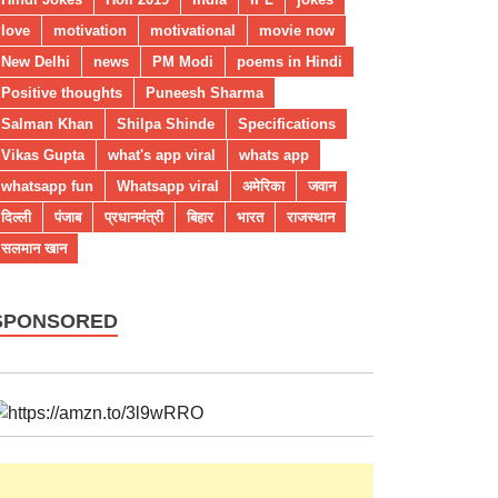
love
motivation
motivational
movie now
New Delhi
news
PM Modi
poems in Hindi
Positive thoughts
Puneesh Sharma
Salman Khan
Shilpa Shinde
Specifications
Vikas Gupta
what's app viral
whats app
whatsapp fun
Whatsapp viral
अमेरिका
जवान
दिल्ली
पंजाब
प्रधानमंत्री
बिहार
भारत
राजस्थान
सलमान खान
SPONSORED