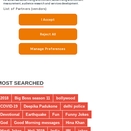
MOST SEARCHED
2018
Big Boss season 11
bollywood
COVID-19
Deepika Padukone
delhi police
Devotional
Earthquake
Fun
Funny Jokes
God
Good Morning messages
Hina Khan
Hindi Jokes
Holi 2019
India
IPL
jokes