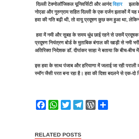
दिल्ली टेक्नोलॉजिकल यूनिवर्सिटी और आनंद
विहार
इलाक
नोएडा और गुरुग्राम सहित दिल्ली के एक दर्जन इलाकों में यह 
हवा की गति बढ़ी थी
,
तो वायु प्रदूषण कुछ कम हुआ था
,
लेकिन
हवा में नमी और सुबह के समय धुंध छाई रहने से उसमें प्रदूष
प्रदूषण नियंत्रण बोर्ड के मुताबिक बंगाल की खाड़ी से नमी 
अतिरिक्त निदेशक डॉ. दीपांकर साहा ने बताया कि बीच-बीच मे
इस हवा के साथ पंजाब और हरियाणा में जलाई जा रही पराली का 
स्मॉग जैसी परत बना रहा है। हवा की दिशा बदलने से एक-दो दि
F
W
T
T
W
S
a
h
wi
el
or
h
c
at
tt
e
d
ar
e
s
er
gr
Pr
e
RELATED POSTS