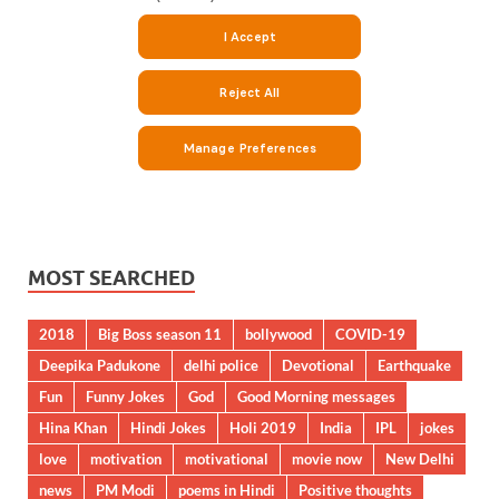
MOST SEARCHED
2018
Big Boss season 11
bollywood
COVID-19
Deepika Padukone
delhi police
Devotional
Earthquake
Fun
Funny Jokes
God
Good Morning messages
Hina Khan
Hindi Jokes
Holi 2019
India
IPL
jokes
love
motivation
motivational
movie now
New Delhi
news
PM Modi
poems in Hindi
Positive thoughts