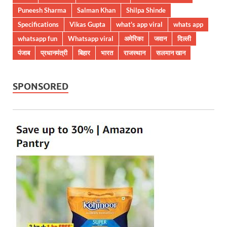
Puneesh Sharma
Salman Khan
Shilpa Shinde
Specifications
Vikas Gupta
what's app viral
whats app
whatsapp fun
Whatsapp viral
अमेरिका
जवान
दिल्ली
पंजाब
प्रधानमंत्री
बिहार
भारत
राजस्थान
सलमान खान
SPONSORED