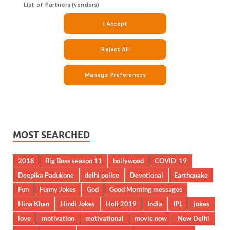
MOST SEARCHED
2018
Big Boss season 11
bollywood
COVID-19
Deepika Padukone
delhi police
Devotional
Earthquake
Fun
Funny Jokes
God
Good Morning messages
Hina Khan
Hindi Jokes
Holi 2019
India
IPL
jokes
love
motivation
motivational
movie now
New Delhi