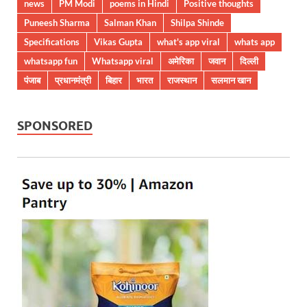
news
PM Modi
poems in Hindi
Positive thoughts
Puneesh Sharma
Salman Khan
Shilpa Shinde
Specifications
Vikas Gupta
what's app viral
whats app
whatsapp fun
Whatsapp viral
अमेरिका
जवान
दिल्ली
पंजाब
प्रधानमंत्री
बिहार
भारत
राजस्थान
सलमान खान
SPONSORED