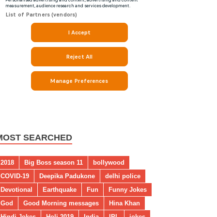
MOST SEARCHED
2018
Big Boss season 11
bollywood
COVID-19
Deepika Padukone
delhi police
Devotional
Earthquake
Fun
Funny Jokes
God
Good Morning messages
Hina Khan
Hindi Jokes
Holi 2019
India
IPL
jokes