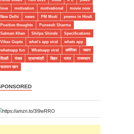
love
motivation
motivational
movie now
New Delhi
news
PM Modi
poems in Hindi
Positive thoughts
Puneesh Sharma
Salman Khan
Shilpa Shinde
Specifications
Vikas Gupta
what's app viral
whats app
whatsapp fun
Whatsapp viral
अमेरिका
जवान
दिल्ली
पंजाब
प्रधानमंत्री
बिहार
भारत
राजस्थान
सलमान खान
SPONSORED