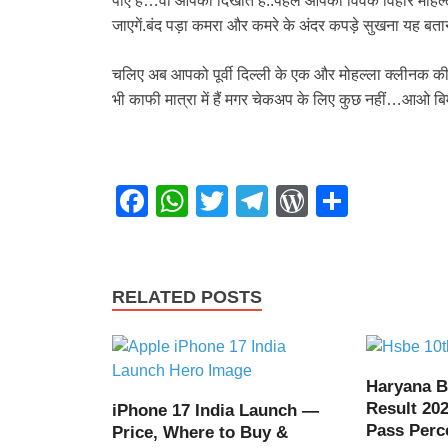
पाए हैं…वो आपको दिखाते हैं..पहले आपको विवेक विहार मोहल्
जाएगें.बंद पड़ा कमरा और कमरे के अंदर कपड़े सुखना यह ब
चलिए अब आपको पूर्वी दिल्ली के एक और मोहल्ला क्लीनक की
भी काफी मात्रा में हैं मगर चेकअप के लिए कुछ नहीं…आओ 
F
W
T
T
W
S
a
h
wi
el
or
h
c
at
tt
e
d
ar
e
s
er
gr
Pr
e
RELATED POSTS
b
A
a
e
o
p
m
ss
o
p
Haryana B
Result 202
iPhone 17 India Launch —
k
Pass Perc
Price, Where to Buy &