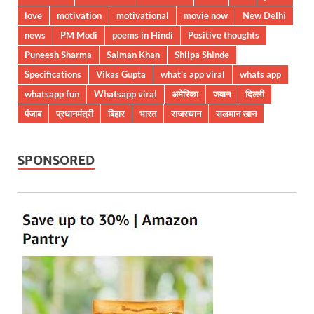
love
motivation
motivational
movie now
New Delhi
news
PM Modi
poems in Hindi
Positive thoughts
Puneesh Sharma
Salman Khan
Shilpa Shinde
Specifications
Vikas Gupta
what's app viral
whats app
whatsapp fun
Whatsapp viral
अमेरिका
जवान
दिल्ली
पंजाब
प्रधानमंत्री
बिहार
भारत
राजस्थान
सलमान खान
SPONSORED