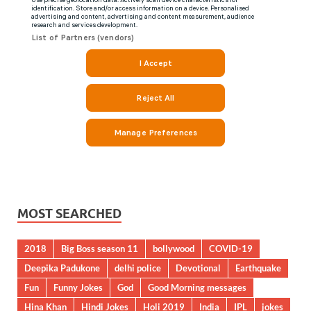
MOST SEARCHED
2018
Big Boss season 11
bollywood
COVID-19
Deepika Padukone
delhi police
Devotional
Earthquake
Fun
Funny Jokes
God
Good Morning messages
Hina Khan
Hindi Jokes
Holi 2019
India
IPL
jokes