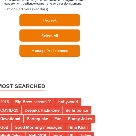
MOST SEARCHED
2018
Big Boss season 11
bollywood
COVID-19
Deepika Padukone
delhi police
Devotional
Earthquake
Fun
Funny Jokes
God
Good Morning messages
Hina Khan
Hindi Jokes
Holi 2019
India
IPL
jokes