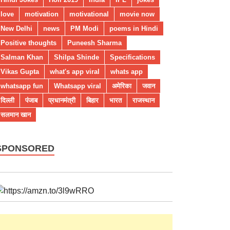
love
motivation
motivational
movie now
New Delhi
news
PM Modi
poems in Hindi
Positive thoughts
Puneesh Sharma
Salman Khan
Shilpa Shinde
Specifications
Vikas Gupta
what's app viral
whats app
whatsapp fun
Whatsapp viral
अमेरिका
जवान
दिल्ली
पंजाब
प्रधानमंत्री
बिहार
भारत
राजस्थान
सलमान खान
SPONSORED