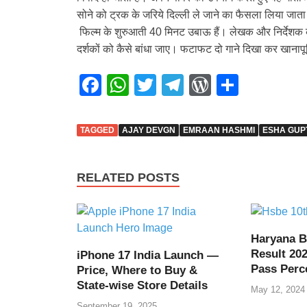
सोने को ट्रक के जरिये दिल्ली ले जाने का फैसला लिया जात
फिल्म के शुरुआती 40 मिनट उबाऊ हैं। लेखक और निर्देशक को
दर्शकों को कैसे बांधा जाए। फटाफट दो गाने दिखा कर खानापू
F
W
T
T
W
S
a
h
wi
el
or
h
c
at
tt
e
d
ar
TAGGED
AJAY DEVGN
EMRAAN HASHMI
ESHA GUP
e
s
er
gr
Pr
e
b
A
a
e
RELATED POSTS
o
p
m
ss
o
p
k
Haryana B
Result 202
iPhone 17 India Launch —
Pass Perc
Price, Where to Buy &
State-wise Store Details
May 12, 2024
September 19, 2025