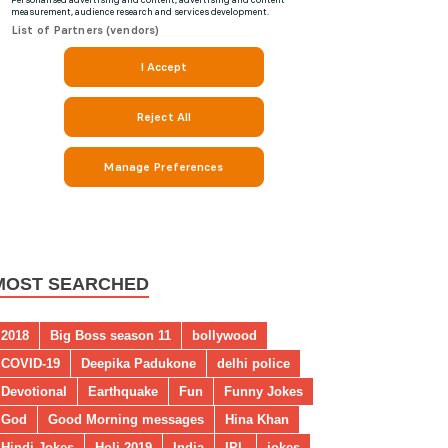
MOST SEARCHED
2018
Big Boss season 11
bollywood
COVID-19
Deepika Padukone
delhi police
Devotional
Earthquake
Fun
Funny Jokes
God
Good Morning messages
Hina Khan
Hindi Jokes
Holi 2019
India
IPL
jokes