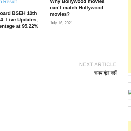
Why Bollywood movies
can’t match Hollywood
oard BSEH 10th
movies?
4: Live Updates,
July 16, 2021
entage at 95.22%
NEXT ARTICLE
समय गूंगा नहीं