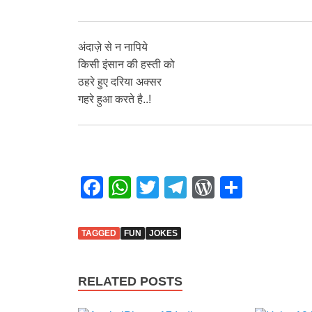
अंदाज़े से न नापिये
किसी इंसान की हस्ती को
ठहरे हुए दरिया अक्सर
गहरे हुआ करते है..!
F
W
T
T
W
S
a
h
wi
el
or
h
c
at
tt
e
d
ar
TAGGED
FUN
JOKES
e
s
er
gr
Pr
e
b
A
a
e
RELATED POSTS
o
p
m
ss