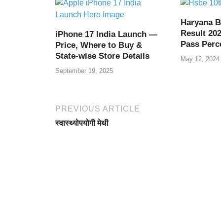
o
p
k
Haryana B
Result 202
iPhone 17 India Launch —
Pass Perc
Price, Where to Buy &
State-wise Store Details
May 12, 2024
September 19, 2025
PREVIOUS ARTICLE
स्वास्थ्योपयोगी मेथी