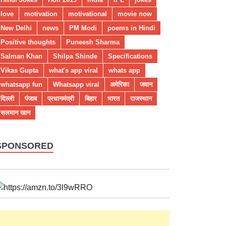
love
motivation
motivational
movie now
New Delhi
news
PM Modi
poems in Hindi
Positive thoughts
Puneesh Sharma
Salman Khan
Shilpa Shinde
Specifications
Vikas Gupta
what's app viral
whats app
whatsapp fun
Whatsapp viral
अमेरिका
जवान
दिल्ली
पंजाब
प्रधानमंत्री
बिहार
भारत
राजस्थान
सलमान खान
SPONSORED