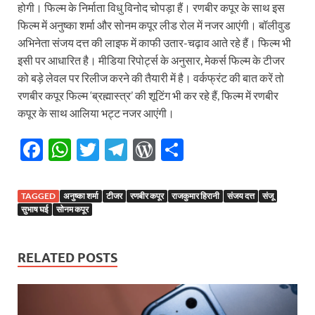
होगी। फिल्म के निर्माता विधु विनोद चोपड़ा हैं। रणबीर कपूर के साथ इस
फिल्म में अनुष्का शर्मा और सोनम कपूर लीड रोल में नजर आएंगी। बॉलीवुड
अभिनेता संजय दत्त की लाइफ में काफी उतार-चढ़ाव आते रहे हैं। फिल्म भी
इसी पर आधारित है। मीडिया रिपोर्ट्स के अनुसार, मेकर्स फिल्म के टीजर
को बड़े लेवल पर रिलीज करने की तैयारी में है। वर्कफ्रंट की बात करें तो
रणबीर कपूर फिल्म ‘ब्रह्मास्त्र’ की शूटिंग भी कर रहे हैं, फिल्म में रणबीर
कपूर के साथ आलिया भट्ट नजर आएंगी।
F
W
T
T
W
S
ac
h
w
el
or
h
e
at
itt
e
d
ar
TAGGED
अनुष्का शर्मा
टीजर
रणबीर कपूर
राजकुमार हिरानी
संजय दत्त
संजू
b
s
er
gr
P
e
सुभाष घई
सोनम कपूर
o
A
a
re
o
p
m
ss
RELATED POSTS
k
p