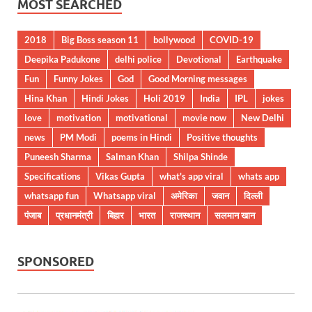
MOST SEARCHED
2018
Big Boss season 11
bollywood
COVID-19
Deepika Padukone
delhi police
Devotional
Earthquake
Fun
Funny Jokes
God
Good Morning messages
Hina Khan
Hindi Jokes
Holi 2019
India
IPL
jokes
love
motivation
motivational
movie now
New Delhi
news
PM Modi
poems in Hindi
Positive thoughts
Puneesh Sharma
Salman Khan
Shilpa Shinde
Specifications
Vikas Gupta
what's app viral
whats app
whatsapp fun
Whatsapp viral
अमेरिका
जवान
दिल्ली
पंजाब
प्रधानमंत्री
बिहार
भारत
राजस्थान
सलमान खान
SPONSORED