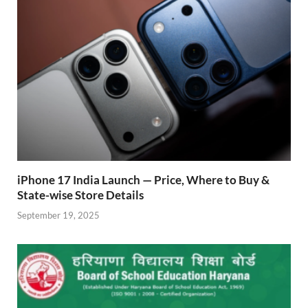
k
p
iPhone 17 India Launch — Price, Where to Buy &
State-wise Store Details
September 19, 2025