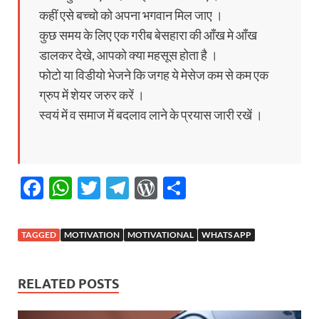
कहीं एसे बच्चो को अपना भगवान मिल जाए ।
कुछ समय के लिए एक गरीब बेसहारा की आँख मे आँख
डालकर देखे, आपको क्या महसूस होता है ।
फोटो या विडीयो भेजने कि जगह ये मेसेज कम से कम एक
ग्रुप में शेयर जरुर करें ।
स्वयं में व समाज में बदलाव लाने के प्रयास जारी रखें ।
F
W
T
T
W
S
ac
h
w
el
or
h
e
at
itt
e
d
ar
TAGGED
MOTIVATION
MOTIVATIONAL
WHATS APP
b
s
er
gr
P
e
o
A
a
re
RELATED POSTS
o
p
m
ss