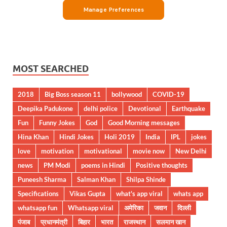
MOST SEARCHED
2018
Big Boss season 11
bollywood
COVID-19
Deepika Padukone
delhi police
Devotional
Earthquake
Fun
Funny Jokes
God
Good Morning messages
Hina Khan
Hindi Jokes
Holi 2019
India
IPL
jokes
love
motivation
motivational
movie now
New Delhi
news
PM Modi
poems in Hindi
Positive thoughts
Puneesh Sharma
Salman Khan
Shilpa Shinde
Specifications
Vikas Gupta
what's app viral
whats app
whatsapp fun
Whatsapp viral
अमेरिका
जवान
दिल्ली
पंजाब
प्रधानमंत्री
बिहार
भारत
राजस्थान
सलमान खान