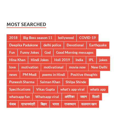
MOST SEARCHED
2018
Big Boss season 11
bollywood
COVID-19
Deepika Padukone
delhi police
Devotional
Earthquake
Fun
Funny Jokes
God
Good Morning messages
Hina Khan
Hindi Jokes
Holi 2019
India
IPL
jokes
love
motivation
motivational
movie now
New Delhi
news
PM Modi
poems in Hindi
Positive thoughts
Puneesh Sharma
Salman Khan
Shilpa Shinde
Specifications
Vikas Gupta
what's app viral
whats app
whatsapp fun
Whatsapp viral
अमेरिका
जवान
दिल्ली
पंजाब
प्रधानमंत्री
बिहार
भारत
राजस्थान
सलमान खान