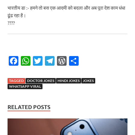
भारतीय डा :- हमने तो बस एक आदमी को बदला और अब पूरा देश काम धंधा
ढूंढ रहा है।
????
F
W
T
T
W
S
ac
h
w
el
or
h
e
at
itt
e
d
ar
TAGGED
DOCTOR JOKES
HINDI JOKES
JOKES
b
s
er
gr
P
e
WHATSAPP VIRAL
o
A
a
re
o
p
m
ss
RELATED POSTS
k
p